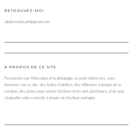
RETROUVEZ-MOI
ateliersmotsart@gmail.com
À PROPOS DE CE SITE
Passionnés par l’éducation et la pédagogie, ou juste intéressés, vous
trouverez sur ce site : des textes d’ateliers, des réflexions à propos de la
création, des pistes pour croiser l’écriture et les arts plastiques, et de quoi
chatouiller votre curiosité à propos de l’écriture partagée.