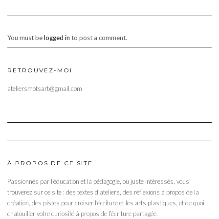
You must be
logged in
to post a comment.
RETROUVEZ-MOI
ateliersmotsart@gmail.com
À PROPOS DE CE SITE
Passionnés par l’éducation et la pédagogie, ou juste intéressés, vous
trouverez sur ce site : des textes d’ateliers, des réflexions à propos de la
création, des pistes pour croiser l’écriture et les arts plastiques, et de quoi
chatouiller votre curiosité à propos de l’écriture partagée.