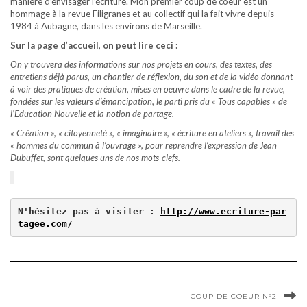
manière d’envisager l’écriture. Mon premier coup de coeur est un
hommage à la revue Filigranes et au collectif qui la fait vivre depuis
1984 à Aubagne, dans les environs de Marseille.
Sur la page d’accueil, on peut lire ceci :
On y trouvera des informations sur nos projets en cours, des textes, des
entretiens déjà parus, un chantier de réflexion, du son et de la vidéo donnant
à voir des pratiques de création, mises en oeuvre dans le cadre de la revue,
fondées sur les valeurs d’émancipation, le parti pris du « Tous capables » de
l’Education Nouvelle et la notion de partage.
« Création », « citoyenneté », « imaginaire », « écriture en ateliers », travail des
« hommes du commun à l’ouvrage », pour reprendre l’expression de Jean
Dubuffet, sont quelques uns de nos mots-clefs.
N'hésitez pas à visiter : 
http://www.ecriture-par
tagee.com/
COUP DE COEUR N°2